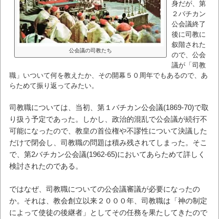
身だが、第
２バチカン
公会議終了
後に司教に
叙階された
公会議の司教たち
ので、公会
議が「司教
職」いついて何を教えたか、その開幕５０周年でもあるので、あ
らためて振り返ってみたい。
司教職については、当初、第１バチカン公会議(1869-70)で取
り扱う予定であった。しかし、政治的混乱で公会議が続行不
可能になったので、教皇の首位権や不謬性について決議した
だけで閉会し、司教職の問題は積み残されてしまった。そこ
で、第2バチカン公会議(1962-65)においてあらためて詳しく
検討されたのである。
ではなぜ、司教職についての公会議審議が必要になったの
か。それは、教会創立以来２０００年、司教職は「神の制定
によって使徒の後継者」としてその任務を果たしてきたので