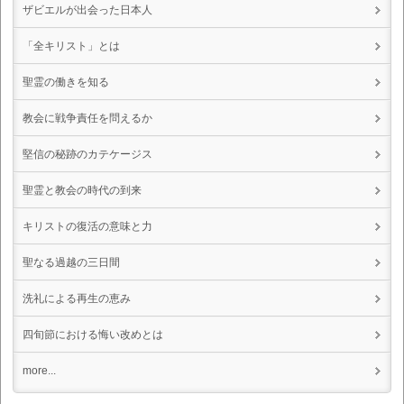
ザビエルが出会った日本人
「全キリスト」とは
聖霊の働きを知る
教会に戦争責任を問えるか
堅信の秘跡のカテケージス
聖霊と教会の時代の到来
キリストの復活の意味と力
聖なる過越の三日間
洗礼による再生の恵み
四旬節における悔い改めとは
more...