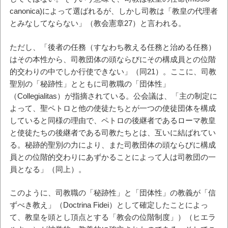
canonica)によって選ばれるが、しかし司教は「教皇の代理者
とみなしてならない」（教会憲章27）と言われる。
ただし、「後者の任務（すなわち教える任務と治める任務）
はその本性から、司教団体の頭ならびにその構成員との位階
的交わりの中でしか行使できない」（同21）。ここに、司教
聖別の「秘跡性」とともに司教職の「団体性」
（Collegialitas）が指摘されている。公会議は、「主の制定に
よって、聖ペトロと他の使徒たちとが一つの使徒団体を構成
していると同様の理由で、ペトロの後継者であるローマ教皇
と使徒たちの後継者である司教たちとは、互いに結ばれてい
る。秘跡的聖別の力により、また司教団体の頭ならびに構成
員との位階的交わりにあずかることによって人は司教団の一
員となる」（同上）。
このように、司教職の「秘跡性」と「団体性」の教義が「信
ずべき教え」（Doctrina Fidei）として確定したことによっ
て、教皇を頭とし頂点とする「教会の位階制度」）（ヒエラ