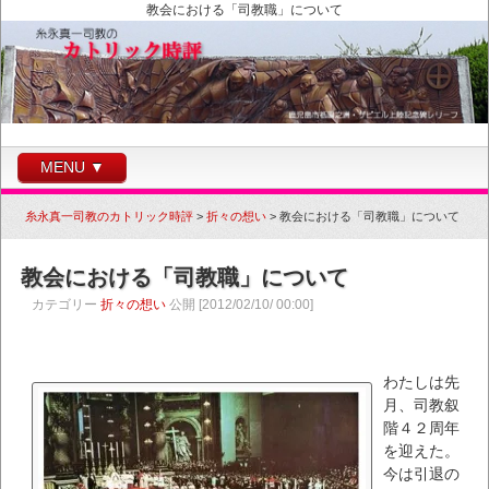
教会における「司教職」について
MENU ▼
糸永真一司教のカトリック時評
>
折々の想い
>
教会における「司教職」について
教会における「司教職」について
カテゴリー
折々の想い
公開 [2012/02/10/ 00:00]
わたしは先
月、司教叙
階４２周年
を迎えた。
今は引退の