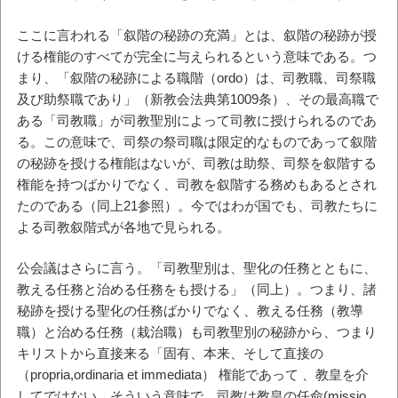
ここに言われる「叙階の秘跡の充満」とは、叙階の秘跡が授
ける権能のすべてが完全に与えられるという意味である。つ
まり、「叙階の秘跡による職階（ordo）は、司教職、司祭職
及び助祭職であり」（新教会法典第1009条）、その最高職で
ある「司教職」が司教聖別によって司教に授けられるのであ
る。この意味で、司祭の祭司職は限定的なものであって叙階
の秘跡を授ける権能はないが、司教は助祭、司祭を叙階する
権能を持つばかりでなく、司教を叙階する務めもあるとされ
たのである（同上21参照）。今ではわが国でも、司教たちに
よる司教叙階式が各地で見られる。
公会議はさらに言う。「司教聖別は、聖化の任務とともに、
教える任務と治める任務をも授ける」（同上）。つまり、諸
秘跡を授ける聖化の任務ばかりでなく、教える任務（教導
職）と治める任務（栽治職）も司教聖別の秘跡から、つまり
キリストから直接来る「固有、本来、そして直接の
（propria,ordinaria et immediata） 権能であって 、教皇を介
してではない。そういう意味で、司教は教皇の任命(missio