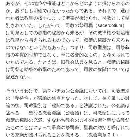
あるが、その地位や権能はどこからどのように授けられるの
か、必ずしも明確ではなかったからである。それまで、選ば
れた者は教皇の按手によって聖霊が授けられ、司教として聖
別されていた。したがって、司教の祭司職（sacerdotium）
は司祭としての叙階の秘跡から来るが、その教導権や栽治権
は教皇から与えられるものであって、叙階の秘跡から来るも
のではないという説もあった。つまり、司教聖別は、司祭叙
階の本質的付加ではなく、単に名誉的なもの」と考えられて
いたのである。たとえば、旧教会法典を見ると、叙階の秘跡
は司祭と助祭の叙階のためであって、司教の叙階については
記述がない。
そういうわけで、第２バチカン公会議においては、司教聖別
の「秘跡性」が議論の焦点となった。そして、長く厳しい討
論の後、司教聖別は「秘跡である」と決議された。公会議は
述べる。「聖なる教会会議（公会議）は、司教聖別によって
叙階の秘跡の充満、すなわち教会の典礼の慣習と聖なる教父
たちのことばによって最高の祭司職、聖職の総括と呼ばれて
いる充満が授けられることを教える」（教会憲章２１）。