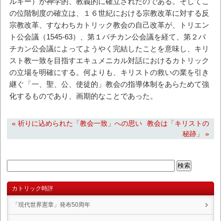
ルキー）が神学的、教義的に確立されたのである。そしてこ
の位階制度の確立は、１６世紀における宗教改革に対する反
宗教改革、すなわちカトリック教会の自己改革が、トリエン
ト公会議（1545-63）、第１バチカン公会議を経て、第２バ
チカン公会議によってようやく完結したことを意味し、キリ
スト教一致を目指すエキュメニカル対話におけるカトリック
の立場を明確にする。何よりも、キリストの救いの業を引き
継ぐ「一、聖、公、使徒的」教会の指導体制をあらためて強
化するものであり、画期的なことであった。
« 祈りに込められた「教会一致」への思い
教会は「キリストの
秘跡」 »
カトリック時評
「現代世界憲章」発布50周年