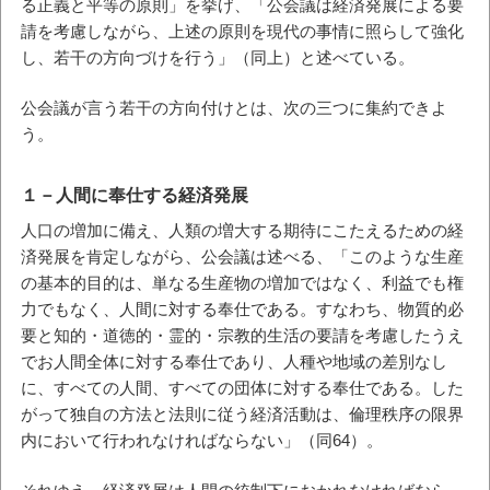
る正義と平等の原則」を挙げ、「公会議は経済発展による要
請を考慮しながら、上述の原則を現代の事情に照らして強化
し、若干の方向づけを行う」（同上）と述べている。
公会議が言う若干の方向付けとは、次の三つに集約できよ
う。
１－人間に奉仕する経済発展
人口の増加に備え、人類の増大する期待にこたえるための経
済発展を肯定しながら、公会議は述べる、「このような生産
の基本的目的は、単なる生産物の増加ではなく、利益でも権
力でもなく、人間に対する奉仕である。すなわち、物質的必
要と知的・道徳的・霊的・宗教的生活の要請を考慮したうえ
でお人間全体に対する奉仕であり、人種や地域の差別なし
に、すべての人間、すべての団体に対する奉仕である。した
がって独自の方法と法則に従う経済活動は、倫理秩序の限界
内において行われなければならない」（同64）。