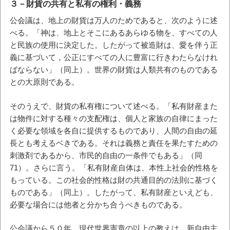
３－財貨の共有と私有の権利・義務
公会議は、地上の財貨は万人のためであると、次のように述
べる。「神は、地上とそこにあるあらゆる物を、すべての人
と民族の使用に決定した。したがって被造財は、愛を伴う正
義に基づいて，公正にすべての人に豊富に行きわたらなけれ
ばならない」（同上）。世界の財貨は人類共有のものである
との大原則である。
そのうえで、財貨の私有権について述べる。「私有財産また
は物件に対する種々の支配権は、個人と家族の自律にまった
く必要な領域を各自に提供するものであり、人間の自由の延
長とも考えるベきである。それは義務と責任を果たすための
刺激剤であるから、市民的自由の一条件でもある」（同
71）。さらに言う。「私有財産自体は、本性上社会的性格を
もっている。この社会的性格は財の共通目的の法則に基づく
ものである」（同上）。したがって、私有財産といえども、
必要な場合には他者と分かち合うべきものである。
公会議から５０年、現代世界憲章の以上の教えは、新自由主