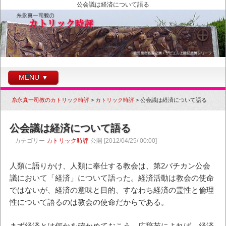
公会議は経済について語る
MENU ▼
糸永真一司教のカトリック時評
>
カトリック時評
>
公会議は経済について語る
公会議は経済について語る
カテゴリー
カトリック時評
公開 [2012/04/25/ 00:00]
人類に語りかけ、人類に奉仕する教会は、第2バチカン公会
議において「経済」について語った。経済活動は教会の使命
ではないが、経済の意味と目的、すなわち経済の霊性と倫理
性について語るのは教会の使命だからである。
まず経済とは何かを確かめておこう。広辞苑によれば、経済