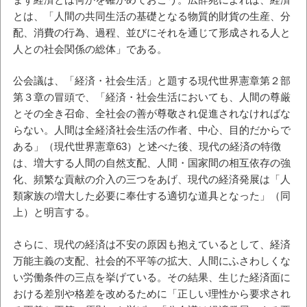
とは、「人間の共同生活の基礎となる物質的財貨の生産、分
配、消費の行為、過程、並びにそれを通じて形成される人と
人との社会関係の総体」である。
公会議は、「経済・社会生活」と題する現代世界憲章第２部
第３章の冒頭で、「経済・社会生活においても、人間の尊厳
とその全き召命、全社会の善が尊敬され促進されなければな
らない。人間は全経済社会生活の作者、中心、目的だからで
ある」（現代世界憲章63）と述べた後、現代の経済の特徴
は、増大する人間の自然支配、人間・国家間の相互依存の強
化、頻繁な貢献の介入の三つをあげ、現代の経済発展は「人
類家族の増大した必要に奉仕する適切な道具となった」（同
上）と明言する。
さらに、現代の経済は不安の原因も抱えているとして、経済
万能主義の支配、社会的不平等の拡大、人間にふさわしくな
い労働条件の三点を挙げている。その結果、生じた経済面に
おける差別や格差を改めるために「正しい理性から要求され