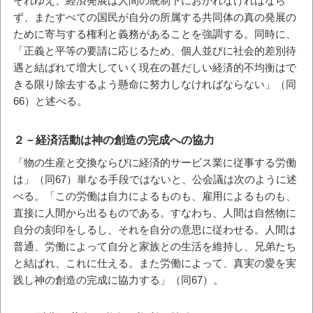
それゆえ、経済発展は人間の統制下におかれなければなら
ず、またすべての国民が自分の所属する共同体の真の発展の
ために寄与する権利と義務があることを強調する。同時に、
「正義と平等の要請に応じるため、個人並びに社会的差別待
遇と結ばれて増大していく現在の甚だしい経済的不均衡はで
きる限り除去するよう懸命に努力しなければならない」（同
66）と述べる。
２－経済活動は神の創造の完成への協力
「物の生産と交換ならびに経済的サービス業に従事する労働
は」（同67）単なる手段ではないと、公会議は次のように述
べる。「この労働は自力によるものも、雇用によるものも、
直接に人間から出るものである。すなわち、人間は自然物に
自分の刻印をしるし、それを自分の意思に従わせる。人間は
普通、労働によって自分と家族との生活を維持し、兄弟たち
と結ばれ、これに仕える。また労働によって、真実の愛を実
践し神の創造の完成に協力する」（同67）。