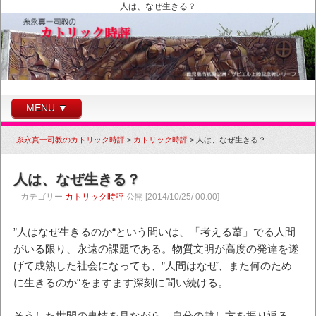
人は、なぜ生きる？
MENU ▼
糸永真一司教のカトリック時評
>
カトリック時評
>
人は、なぜ生きる？
人は、なぜ生きる？
カテゴリー
カトリック時評
公開 [2014/10/25/ 00:00]
”人はなぜ生きるのか“という問いは、「考える葦」でる人間
がいる限り、永遠の課題である。物質文明が高度の発達を遂
げて成熟した社会になっても、”人間はなぜ、また何のため
に生きるのか“をますます深刻に問い続ける。
そうした世間の事情を見ながら、自分の越し方を振り返る