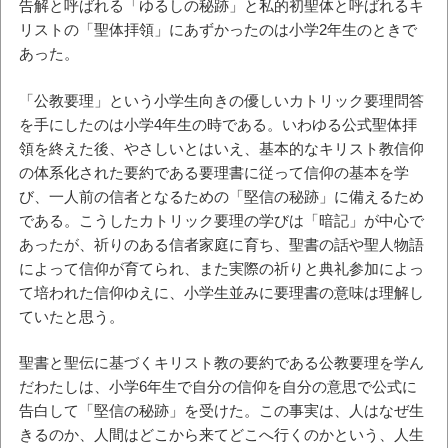
告解と呼ばれる「ゆるしの秘跡」と私的初聖体と呼ばれるキ
リストの「聖体拝領」にあずかったのは小学2年生のときで
あった。
「公教要理」という小学生向きの優しいカトリック要理問答
を手にしたのは小学4年生の時である。いわゆる公式聖体拝
領を終えた後、やさしいとはいえ、基本的なキリスト教信仰
の体系化された要約である要理書に従って信仰の基本を学
び、一人前の信者となるための「堅信の秘跡」に備えるため
である。こうしたカトリック要理の学びは「暗記」が中心で
あったが、祈りのある信者家庭に育ち、聖書の話や聖人物語
によって信仰が育てられ、また実際の祈りと典礼参加によっ
て培われた信仰ゆえに、小学生並みに要理書の意味は理解し
ていたと思う。
聖書と聖伝に基づくキリスト教の要約である公教要理を学ん
だわたしは、小学6年生で自分の信仰を自分の意思で公式に
告白して「堅信の秘跡」を受けた。この事実は、人はなぜ生
きるのか、人間はどこから来てどこへ行くのかという、人生