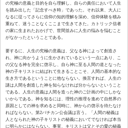
の究極の意義と目的を自ら理解し、自らの責任において人生
を踏み出した「記念すべき時」であった。それ以来、大人に
なるに従ってさらに信仰の知的理解を深め、信仰体験を積み
重ねて、迷うことなくここまで生きてきた。カトリック信者
の家に生まれたおかげで、世間並みに人生の悩みを悩むこと
がなかったということである。
要するに、人生の究極の意義は、父なる神によって創造さ
れ、神に向かうように生かされているという一点にあり、こ
の父なる神を完全に啓示し、自ら神に至る人間の道となった
神の子キリストに結ばれて生きることこそ、人間の基本的な
生き方であるということに他ならない。換言すれば、人生の
謎は人間を創造した神を知らなければ分からないということ
である。人生の意義は人間を造った神のご計画の中にしかな
いからである。神を知るには、理性の推理を進めて自然界の
原因としての神を求めると同時に、神からの啓示を待たなけ
ればならない。第2バチカン公会議は言う。「人間の秘義は
人となられた神の子キリストの秘義においてでなければ本当
に明らかにはならない。事実、キリストは父とその愛の秘義