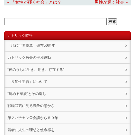
« 「女性が輝く社会」とは？
男性が輝く社会 »
カトリック時評
「現代世界憲章」発布50周年
カトリック教会の平和運動
“神のうちに生き、動き、存在する”
「反知性主義」について
“病める家族”とその癒し
戦艦武蔵に見る戦争の愚かさ
第２バチカン公会議から５０年
若者に人生の理想と使命感を