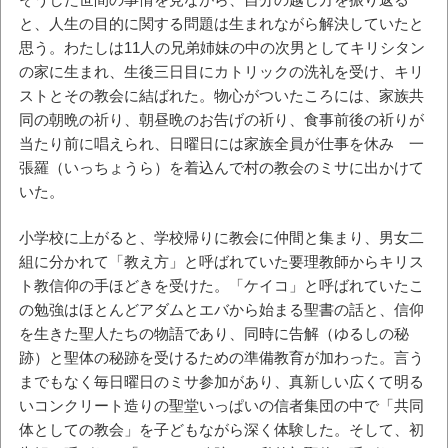
と、人生の目的に関する問題は生まれながら解決していたと
思う。わたしは11人の兄弟姉妹の中の次男としてキリシタン
の家に生まれ、生後三日目にカトリックの洗礼を受け、キリ
ストとその教会に結ばれた。物心がついたころには、家族共
同の朝晩の祈り、朝昼晩のお告げの祈り、食事前後の祈りが
当たり前に唱えられ、日曜日には家族全員が仕事を休み 一
張羅（いっちょうら）を着込んで村の教会のミサに出かけて
いた。
小学校に上がると、学校帰りに教会に仲間と集まり、男女二
組に分かれて「教え方」と呼ばれていた要理教師からキリス
ト教信仰の手ほどきを受けた。「ケイコ」と呼ばれていたこ
の勉強はほとんどアダムとエバから始まる聖書の話と、信仰
を生きた聖人たちの物語であり、同時に告解（ゆるしの秘
跡）と聖体の秘跡を受けるための準備教育が加わった。言う
までもなく毎日曜日のミサ参加があり、真新しい広くて明る
いコンクリート造りの聖堂いっぱいの信者集団の中で「共同
体としての教会」を子どもながら深く体験した。そして、初