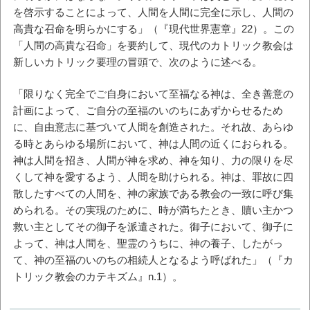
を啓示することによって、人間を人間に完全に示し、人間の
高貴な召命を明らかにする」（『現代世界憲章』22）。この
「人間の高貴な召命」を要約して、現代のカトリック教会は
新しいカトリック要理の冒頭で、次のように述べる。
「限りなく完全でご自身において至福なる神は、全き善意の
計画によって、ご自分の至福のいのちにあずからせるため
に、自由意志に基づいて人間を創造された。それ故、あらゆ
る時とあらゆる場所において、神は人間の近くにおられる。
神は人間を招き、人間が神を求め、神を知り、力の限りを尽
くして神を愛するよう、人間を助けられる。神は、罪故に四
散したすべての人間を、神の家族である教会の一致に呼び集
められる。その実現のために、時が満ちたとき、贖い主かつ
救い主としてその御子を派遣された。御子において、御子に
よって、神は人間を、聖霊のうちに、神の養子、したがっ
て、神の至福のいのちの相続人となるよう呼ばれた」（『カ
トリック教会のカテキズム』n.1）。